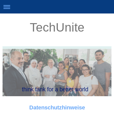
TechUnite
think tank for a better world
Datenschutzhinweise