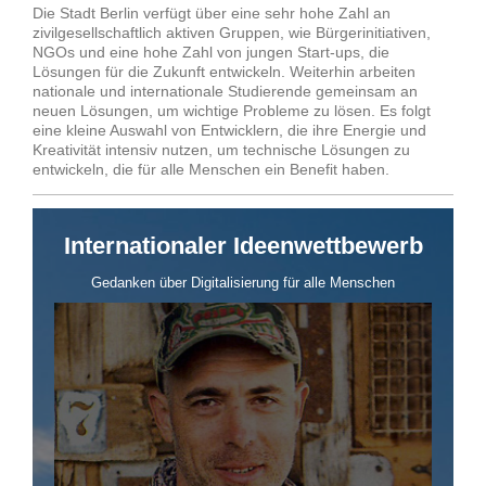
Die Stadt Berlin verfügt über eine sehr hohe Zahl an
zivilgesellschaftlich aktiven Gruppen, wie Bürgerinitiativen,
NGOs und eine hohe Zahl von jungen Start-ups, die
Lösungen für die Zukunft entwickeln. Weiterhin arbeiten
nationale und internationale Studierende gemeinsam an
neuen Lösungen, um wichtige Probleme zu lösen. Es folgt
eine kleine Auswahl von Entwicklern, die ihre Energie und
Kreativität intensiv nutzen, um technische Lösungen zu
entwickeln, die für alle Menschen ein Benefit haben.
Internationaler Ideenwettbewerb
Gedanken über Digitalisierung für alle Menschen